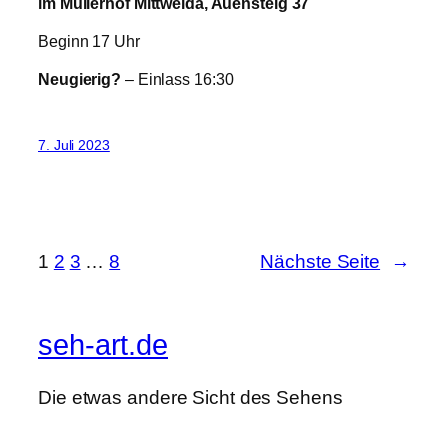
im Müllerhof Mittweida, Auensteig 37
Beginn 17 Uhr
Neugierig?
– Einlass 16:30
7. Juli 2023
1
2
3
…
8
Nächste Seite
→
seh-art.de
Die etwas andere Sicht des Sehens