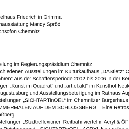
elhaus Friedrich in Grimma
mausstattung Mandy Spröd
achsofon Chemnitz
stellung im Regierungspräsidium Chemnitz
chiedenen Ausstellungen im Kulturkaufhaus „DAStietz“ 
ahren“ aus der Schaffensperiode 2002 bis 2006 in der K
en „Kunst im Quadrat“ und „art.ef.akt“ im Kunsthof Neu
Augustusburg und Ausstellungsbeteiligung im Rathaus A
stellungen „SICHTARTinOEL“ im Chemnitzer Bürgerhaus 
 „SOMMERMALEN AUF DEM SCHLOSSBERG – Eine Retrosp
Kaßberg
llungen „Stadtreflexionen Reitbahnviertel in Acryl & Öl
 von Reichenbrand, „SICHTARTinOEL+ACRYL Neu aufgeleg