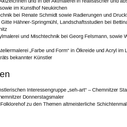
ktzeichnen und in der Aktmalerei in realistischer und a
sowie im Kunsthof Neukirchen
echnik bei Renate Schmidt sowie Radierungen und Druckt
i Gitte Hähner-Springmühl, Landschaftsstudien bei Bettin
itz
malerei und Mischtechnik bei Georg Felsmann, sowie Wor
liermalerei „Farbe und Form“ in Ölkreide und Acryl im L
räts bekannter Künstler
pen
künstlerischen Interessengruppe „seh-art“ – Chemnitzer S
 Chemnitzer Donnerstagsmaler
Folklorehof zu den Themen altmeisterliche Schichtenmale