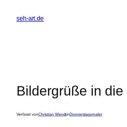
Zum
Inhalt
seh-art.de
springen
Bildergrüße in di
Verfasst von
Christian Wendt
in
Donnerstagsmaler