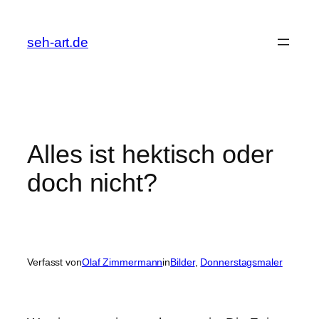
Zum
Inhalt
seh-art.de
springen
Alles ist hektisch oder
doch nicht?
Verfasst von
Olaf Zimmermann
in
Bilder
, 
Donnerstagsmaler