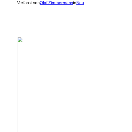
Verfasst von
Olaf Zimmermann
in
Neu